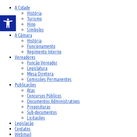
A Cidade
História
Barra de Ferramentas Aberta
Turismo
Hino
Símbolos
A Câmara
História
Funcionamento
Regimento Interno
Vereadores
Função Vereador
Legislatura
Mesa Diretora
Comissões Permanentes
Publicações
Atas
Concursos Públicos
Documentos Administrativos
Proposituras
Sub-documentos
Licitações
Legislação
Contatos
Webmail