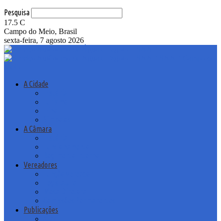
Pesquisa
17.5
C
Campo do Meio, Brasil
sexta-feira, 7 agosto 2026
SAAE Campo do
Meio
A Cidade
História
Turismo
Hino
Símbolos
A Câmara
História
Funcionamento
Regimento Interno
Vereadores
Função Vereador
Legislatura
Mesa Diretora
Comissões Permanentes
Publicações
Atas