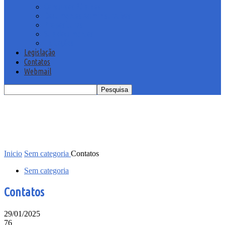
Concursos Públicos
Documentos Administrativos
Proposituras
Sub-documentos
Licitações
Legislação
Contatos
Webmail
Inicio
Sem categoria
Contatos
Sem categoria
Contatos
29/01/2025
76